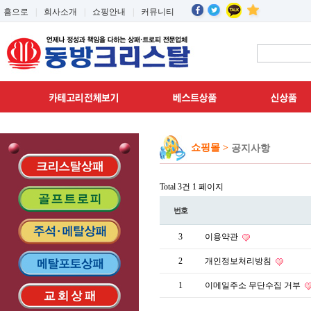
흠으로
|
회사소개
|
쇼핑안내
|
커뮤니티
쇼핑몰 >
공지사항
Total 3건
1 페이지
번호
3
이용약관
2
개인정보처리방침
1
이메일주소 무단수집 거부