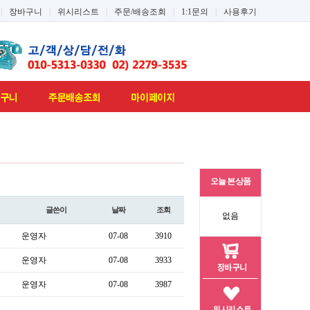
|
장바구니
|
위시리스트
|
주문/배송조회
|
1:1문의
|
사용후기
오늘 본 상품
글쓴이
날짜
조회
없음
운영자
07-08
3910
운영자
07-08
3933
운영자
07-08
3987