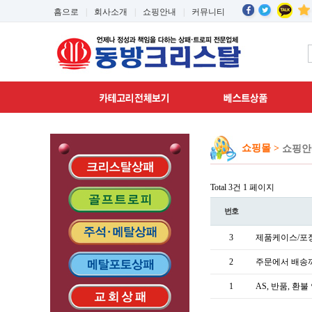
흠으로
|
회사소개
|
쇼핑안내
|
커뮤니티
쇼핑몰 >
쇼핑안
Total 3건
1 페이지
번호
3
제품케이스/포
2
주문에서 배송
1
AS, 반품, 환